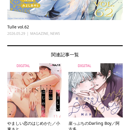
Tulle vol.62
2026.05.29
MAGAZINE
,
NEWS
関連記事一覧
DIGITAL
DIGITAL
やましい恋のはじめかた／小
崖っぷちのDarling Boy／阿
東さと
古多