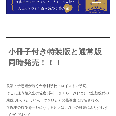
小冊子付き特装版と通常版
同時発売！！！
良家の子息達が通う全寮制学校・ロイストン学院。
そこに通う編入生の佐倉 澪斗（さくら みおと）は生徒総代の
東院 月人（とういん つきひと）の指導生に指名される。
学院中の敬愛を一身にうける月人は、澪斗の影響により少しず
つ”神”ではなく、