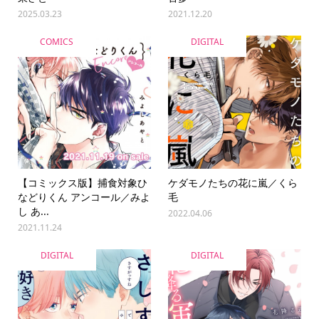
2025.03.23
2021.12.20
COMICS
DIGITAL
【コミックス版】捕食対象ひ
ケダモノたちの花に嵐／くら
などりくん アンコール／みよ
毛
し あ...
2022.04.06
2021.11.24
DIGITAL
DIGITAL