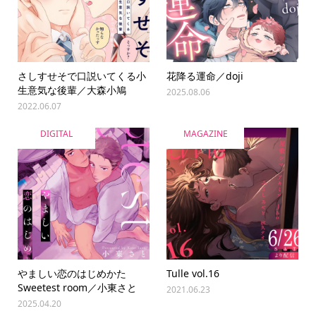
さしすせそで口説いてくる小
花降る運命／doji
生意気な後輩／大森小鳩
2025.08.06
2022.06.07
DIGITAL
MAGAZINE
やましい恋のはじめかた
Tulle vol.16
Sweetest room／小東さと
2021.06.23
2025.04.20