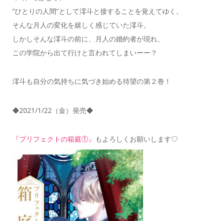
”ひとりの人間”として澪斗と接することを覚えてゆく。
そんな月人の変化を嬉しく感じていた澪斗。
しかしそんな澪斗の前に、月人の婚約者が現れ、
この学院から出て行けと言われてしまいーー？
澪斗も自分の気持ちに気づき始める待望の第２巻！
◆2021/1/22（金）発売◆
『プリフェクトの箱庭①』
もよろしくお願いします♡