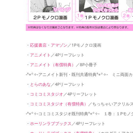
・
応援書店
・
アマゾン
／1Pモノクロ漫画
・
アニメイト
／4Pリーフレット
・
アニメイト（有償特典）
／8P小冊子
˖°⌖꙳✧˖アニメイト新刊・既刊共通特典°⌖꙳✧˖ ミニ
・
とらのあな
／4Pリーフレット
・
コミコミスタジオ
／4Pリーフレット
・
コミコミスタジオ（有償特典）
／ちっちゃいアクリル
˖°⌖꙳✧˖コミコミスタジオ既刊特典°⌖꙳✧˖ １巻：１P
・
ホーリンラブブックス
／4Pリーフレット