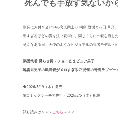
死んでも手放す気ないか
順調にお付き合い中の恋人同士♡ 桐島 夏樹と花田 草介
重すぎるほどの愛を注ぐ夏樹に、同じくらいの愛を返し
そんなある日、天使のようなビジュアルの読者モデル・司
溺愛執着 拗らせ男 × チョロあまピュア男子
地雷系男子の執着愛がメロすぎる♡ 待望の青春ラブゲーム
◆2026/3/19（木）発売
※コミックシーモア先行・2026/3/5（木）配信
試し読みは＞＞＞
こちら
＜＜＜