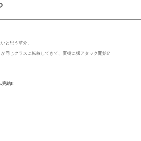
ら
。
たいと思う草介。
が同じクラスに転校してきて、夏樹に猛アタック開始!?
完結!!