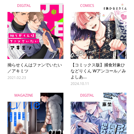
DIGITAL
COMICS
拗らせくんはファンでいたい
【コミックス版】捕食対象ひ
／アキミツ
などりくん Wアンコール／み
よしあ...
2021.02.23
2024.10.11
MAGAZINE
DIGITAL