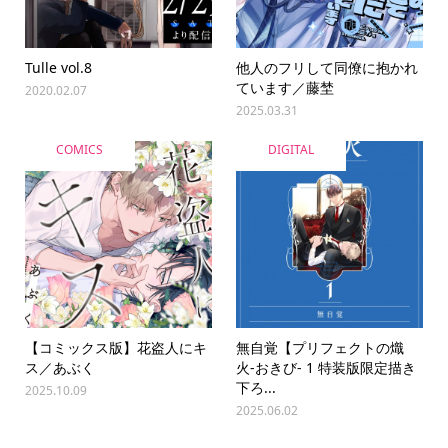
Tulle vol.8
他人のフリして同僚に抱かれ
ています／藤埜
2020.02.07
2025.03.31
COMICS
DIGITAL
【コミックス版】花盗人にキ
無自覚【プリフェクトの熾
ス／あぶく
火-おきび- 1 特装版限定描き
下ろ...
2025.10.09
2025.06.02