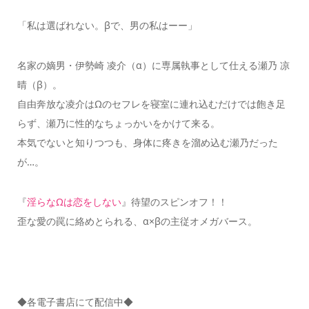
「私は選ばれない。βで、男の私はーー」
名家の嫡男・伊勢崎 凌介（α）に専属執事として仕える瀬乃 凉
晴（β）。
自由奔放な凌介はΩのセフレを寝室に連れ込むだけでは飽き足
らず、瀬乃に性的なちょっかいをかけて来る。
本気でないと知りつつも、身体に疼きを溜め込む瀬乃だった
が…。
『
淫らなΩは恋をしない
』待望のスピンオフ！！
歪な愛の罠に絡めとられる、α×βの主従オメガバース。
◆各電子書店にて配信中◆