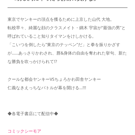
東京でヤンキーの頂点を獲るために上京した山代 大地。
転校早々、綺麗な顔のクラスメイト・鏑木 宇宙が“最強の男”と
呼ばれていること知りタイマンをけしかける。
「こいつを倒したら“東京のテッペン”だ」と拳を振りかざす
が……あっさりかわされ、唇&身体の自由を奪われた挙句、新た
な勝負を吹っかけられて!?
クールな都会ヤンキーVSちょろかわ田舎ヤンキー
仁義なきえっちなバトルが幕を開ける…!!!
◆各電子書店にて配信中◆
コミックシーモア