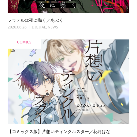
フラテルは夜に囁く／あぶく
2026.06.26
DIGITAL
,
NEWS
COMICS
【コミックス版】片想いティンクルスター／花月はな