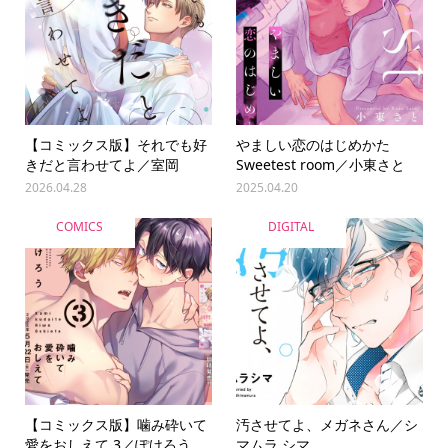
【コミックス版】それでも好
やましい恋のはじめかた
きだと言わせてよ／室岡
Sweetest room／小東さと
2026.04.28
2025.04.20
COMICS
DIGITAL
【コミックス版】噛み砕いて
汚させてよ、メガネさん／シ
愛をおしえて 3／ぽけろう
マムラ シマ