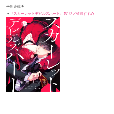
🌟新連載🌟
▼
『スカーレットデビルズハート』第1話／雀部すずめ