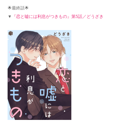
🌟最終話🌟
▼
『恋と嘘には利息がつきもの』第5話／どうざき