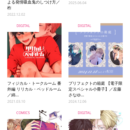
よる発情吸血鬼のしつけ方／
2025.06.04
柞
2022.12.02
DIGITAL
DIGITAL
フィジカル・トークルーム 番
プリフェクトの箱庭 【電子限
外編 リリカル・ベッドルーム
定スペシャル小冊子】／左藤
／綿...
さなゆ...
2021.03.10
2024.12.06
COMICS
DIGITAL