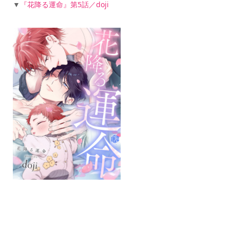
▼
『花降る運命』第5話／doji