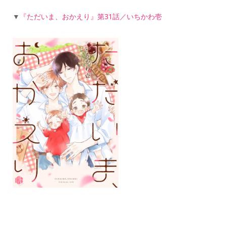
▼
『ただいま、おかえり』第31話／いちかわ壱