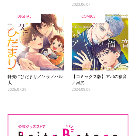
2023.06.07
DIGITAL
COMICS
軒先にひだまり／ソラノハル
【コミックス版】アバの福音
太
／河尻
2026.07.29
2024.08.09