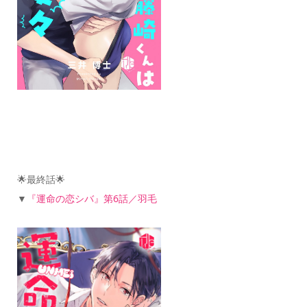
🌟最終話🌟
▼
『運命の恋シバ』第6
話／羽毛