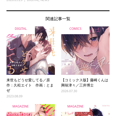
関連記事一覧
DIGITAL
COMICS
来世もどうせ愛してる／原
【コミックス版】藤崎くんは
作：久松エイト 作画：とま
興味津々／三井博士
ぜ
2026.07.30
2023.08.09
MAGAZINE
MAGAZINE