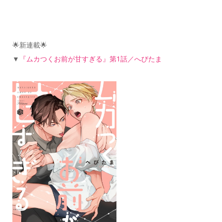
🌟新連載🌟
▼
『ムカつくお前が甘すぎる』第1話／へびたま