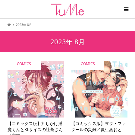
2023年 8月
2023年 8月
COMICS
COMICS
【コミックス版】押しかけ淫
【コミックス版】ヲタ・ファ
魔くんとXLサイズの社畜さん
タールの災難／夏生あおと