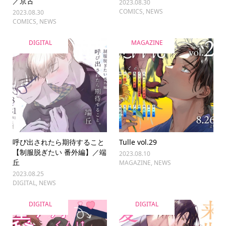
／京古
2023.08.30
COMICS
,
NEWS
2023.08.30
COMICS
,
NEWS
DIGITAL
MAGAZINE
呼び出されたら期待すること
Tulle vol.29
【制服脱ぎたい 番外編】／端
2023.08.10
丘
MAGAZINE
,
NEWS
2023.08.25
DIGITAL
,
NEWS
DIGITAL
DIGITAL