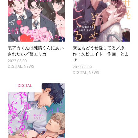
裏アカくんは純情くんにあい
来世もどうせ愛してる／原
されたい／菖エリカ
作：久松エイト 作画：とま
ぜ
2023.08.09
DIGITAL
,
NEWS
2023.08.09
DIGITAL
,
NEWS
DIGITAL