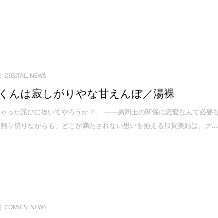
DIGITAL
,
NEWS
くんは寂しがりやな甘えんぼ／湯裸
ゃった詫びに抜いてやろうか？」 ――男同士の関係に恋愛なんて必要
う割り切りながらも、どこか満たされない思いを抱える加賀美結は、ク...
COMICS
,
NEWS