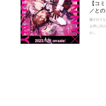
【コミ
／との
騙されても
を押し付
が...