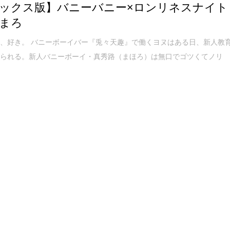
ックス版】バニーバニー×ロンリネスナイト
まろ
、好き。 バニーボーイバー『兎々天趣』で働くヨヌはある日、新人教
けられる。新人バニーボーイ・真秀路（まほろ）は無口でゴツくてノリ