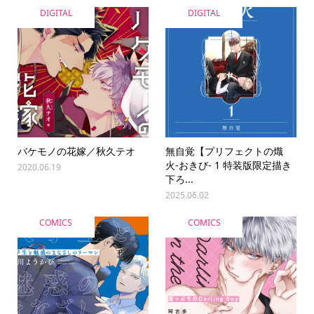
DIGITAL
DIGITAL
バケモノの花嫁／秋久テオ
無自覚【プリフェクトの熾
火-おきび- 1 特装版限定描き
2020.06.19
下ろ...
2025.06.02
COMICS
COMICS