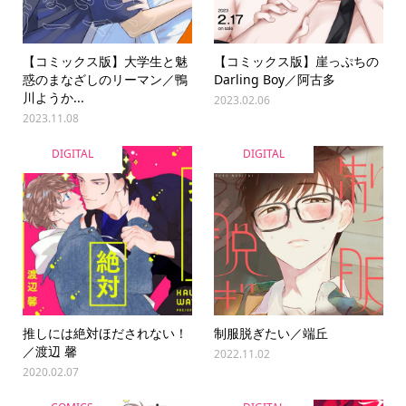
【コミックス版】大学生と魅
【コミックス版】崖っぷちの
惑のまなざしのリーマン／鴨
Darling Boy／阿古多
川ようか...
2023.02.06
2023.11.08
DIGITAL
DIGITAL
推しには絶対ほだされない！
制服脱ぎたい／端丘
／渡辺 馨
2022.11.02
2020.02.07