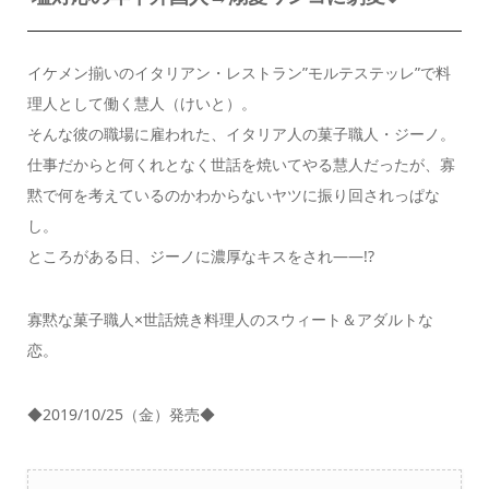
イケメン揃いのイタリアン・レストラン”モルテステッレ”で料
理人として働く慧人（けいと）。
そんな彼の職場に雇われた、イタリア人の菓子職人・ジーノ。
仕事だからと何くれとなく世話を焼いてやる慧人だったが、寡
黙で何を考えているのかわからないヤツに振り回されっぱな
し。
ところがある日、ジーノに濃厚なキスをされ――!?
寡黙な菓子職人×世話焼き料理人のスウィート＆アダルトな
恋。
◆2019/10/25（金）発売◆