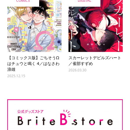
COMICS
DIGITAL
【コミックス版】ごちそうΩ
スカーレットデビルズハート
はチュウと鳴く 4／はなさわ
／雀部すずめ
浪雄
2026.03.30
2025.12.15