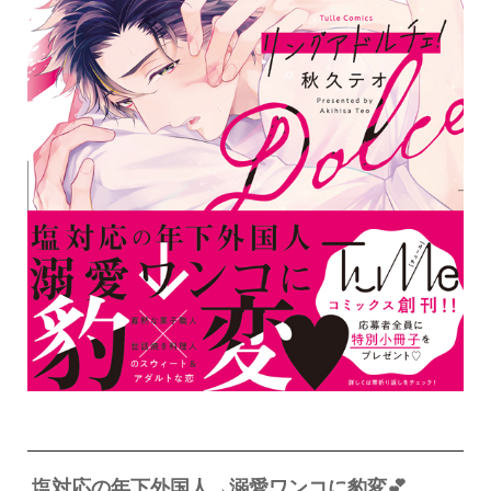
塩対応の年下外国人→溺愛ワンコに豹変💕