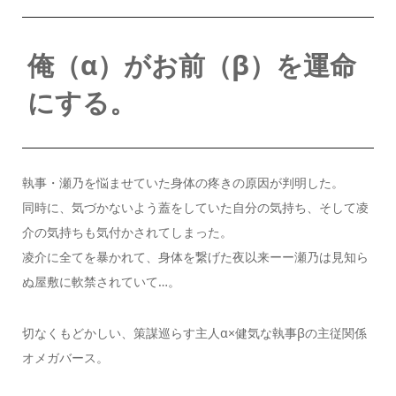
俺（α）がお前（β）を運命
にする。
執事・瀬乃を悩ませていた身体の疼きの原因が判明した。
同時に、気づかないよう蓋をしていた自分の気持ち、そして凌
介の気持ちも気付かされてしまった。
凌介に全てを暴かれて、身体を繋げた夜以来ーー瀬乃は見知ら
ぬ屋敷に軟禁されていて…。
切なくもどかしい、策謀巡らす主人α×健気な執事βの主従関係
オメガバース。