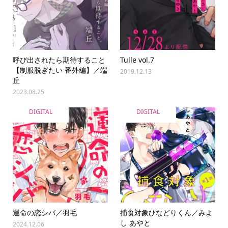
呼び出されたら期待すること
Tulle vol.7
【制服脱ぎたい 番外編】／端
2019.12.13
丘
2023.08.25
DIGITAL
DIGITAL
運命の恋シバ／羽毛
捕食対象ひなどりくん／みよ
し あやと
2024.12.06