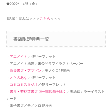
◆2022/11/25（金）
1話試し読みは＞＞＞
こちら
＜＜＜
書店限定特典一覧
・
アニメイト
／4Pリーフレット
・アニメイト池袋／未公開ラフイラストペーパー
・
応援書店・アマゾン
／モノクロ1P漫画
・
とらのあな
／4Pリーフレット
・
コミコミスタジオ
／4Pリーフレット
・
書泉・芳林堂書店 ※一部店舗を除く
／表紙絵カラーイラスト
カード
・電子書店／モノクロ1P漫画