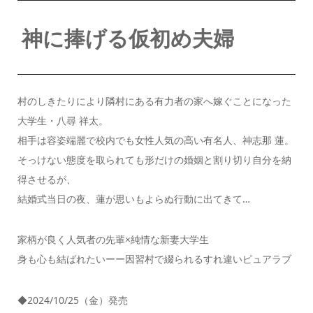
神に捧げる仮初め夫婦
村のしきたりにより隣村にある有力者の家へ嫁ぐことになった
大学生・八尋 祥太。
相手は容姿端麗で校内でも女性人気の高い有名人、神志那 蓮。
そっけない態度を取られても形だけの婚姻と割り切り自分を納
得させるが、
結婚式当日の夜、蓮が思いもよらぬ行動に出てきて…
家柄が良く人気者の先輩×純情な新妻大学生
身も心も結ばれたいーー因習村で綴られるすれ違いピュアラブ
◆2024/10/25（金）発売