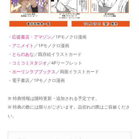
・
応援書店
・
アマゾン
／1Pモノクロ漫画
・
アニメイト
／1Pモノクロ漫画
・
とらのあな
／既存絵イラストカード
・
コミコミスタジオ
／4Pリーフレット
・
ホーリンラブブックス
／両面イラストカード
・電子書店／1Pモノクロ漫画
※ 特典情報は随時更新・追加される予定です。
※ 特典の数には限りがございます。品切れの際はご容赦くださ
い。