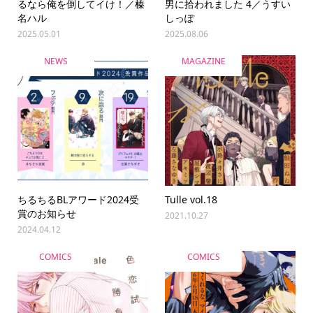
るなら俺を倒してイけ！／榛
男に拾われました 4／うすい
名ハル
しっぽ
2025.05.01
2025.08.06
NEWS
MAGAZINE
ちるちるBLアワード2024受
Tulle vol.18
賞のお知らせ
2021.10.27
2024.04.12
COMICS
COMICS