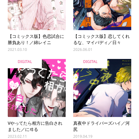
【コミックス版】色恋試合に
【コミックス版】恋してくれ
勝負あり！／綿レイニ
るな、マイバディ／日々
2021.03.10
2026.06.01
DIGITAL
DIGITAL
Vやってたら相方に告白され
真夜中ドライバーズハイ／河
ました／にヰる
尻
2023.02.11
2019.04.19