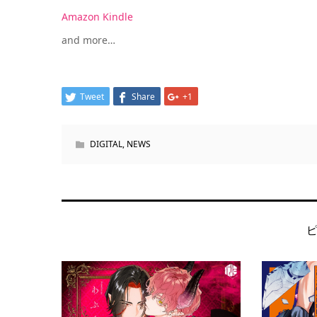
Amazon Kindle
and more…
Tweet
Share
+1
DIGITAL
,
NEWS