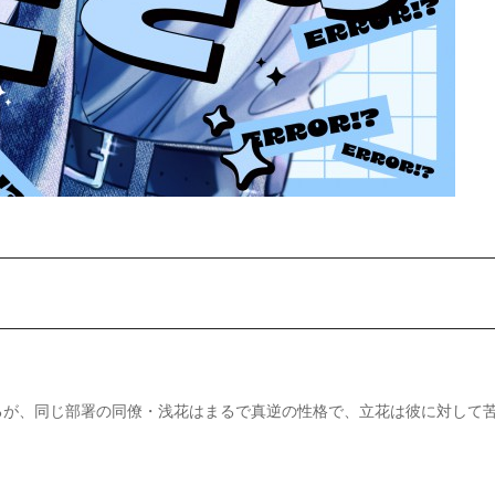
るが、同じ部署の同僚・浅花はまるで真逆の性格で、立花は彼に対して