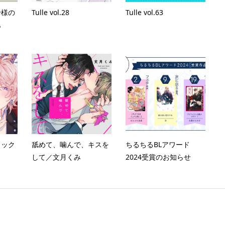
帝様の
Tulle vol.28
Tulle vol.63
あ
ィック
舐めて、噛んで、キスを
ちるちるBLアワード
して／文月くみ
2024受賞のお知らせ