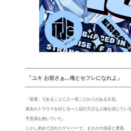
「ユキ お前さぁ…俺とセフレになれよ」
「普通」であることに人一倍こだわりがある立花。
過去のトラウマを封じるべく品行方正な人物を演じてい
手意識を抱いていた。
しかし初めて訪れたゲイバーで、まさかの浅花と遭遇。