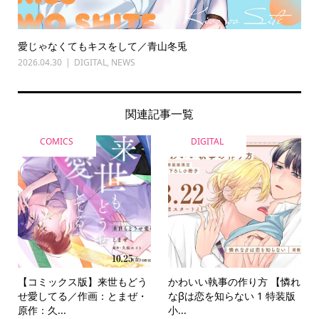
愛じゃなくてもキスをして／青山冬兎
2026.04.30
DIGITAL
,
NEWS
関連記事一覧
COMICS
DIGITAL
【コミックス版】来世もどう
かわいい執事の作り方 【憐れ
せ愛してる／作画：とまぜ・
なβは恋を知らない 1 特装版
原作：久...
小...