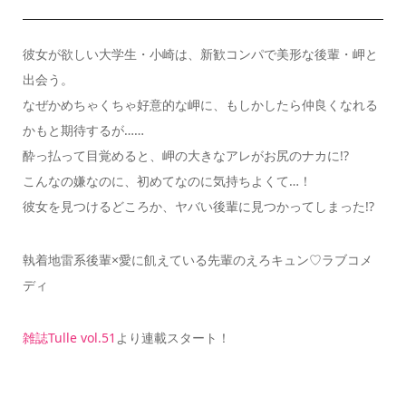
彼女が欲しい大学生・小崎は、新歓コンパで美形な後輩・岬と
出会う。
なぜかめちゃくちゃ好意的な岬に、もしかしたら仲良くなれる
かもと期待するが……
酔っ払って目覚めると、岬の大きなアレがお尻のナカに!?
こんなの嫌なのに、初めてなのに気持ちよくて…！
彼女を見つけるどころか、ヤバい後輩に見つかってしまった!?
執着地雷系後輩×愛に飢えている先輩のえろキュン♡ラブコメ
ディ
雑誌Tulle vol.51
より連載スタート！