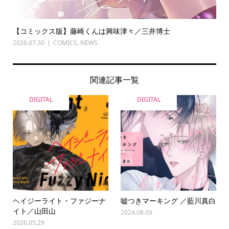
【コミックス版】藤崎くんは興味津々／三井博士
2026.07.30
COMICS
,
NEWS
関連記事一覧
DIGITAL
DIGITAL
ヘイジーライト・ファジーナ
嘘つきマーキング ／藍川真白
イト／山田山
2024.08.09
2026.05.29