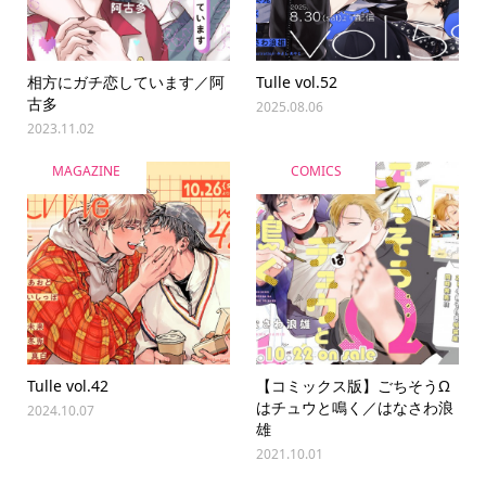
相方にガチ恋しています／阿
Tulle vol.52
古多
2025.08.06
2023.11.02
MAGAZINE
COMICS
Tulle vol.42
【コミックス版】ごちそうΩ
はチュウと鳴く／はなさわ浪
2024.10.07
雄
2021.10.01