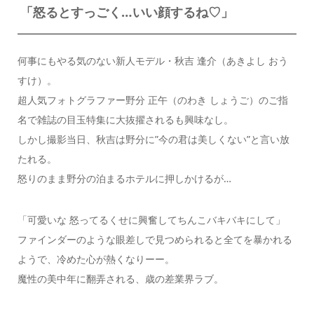
「怒るとすっごく…いい顔するね♡」
何事にもやる気のない新人モデル・秋吉 逢介（あきよし おう
すけ）。
超人気フォトグラファー野分 正午（のわき しょうご）のご指
名で雑誌の目玉特集に大抜擢されるも興味なし。
しかし撮影当日、秋吉は野分に”今の君は美しくない”と言い放
たれる。
怒りのまま野分の泊まるホテルに押しかけるが…
「可愛いな 怒ってるくせに興奮してちんこバキバキにして」
ファインダーのような眼差しで見つめられると全てを暴かれる
ようで、冷めた心が熱くなりーー。
魔性の美中年に翻弄される、歳の差業界ラブ。