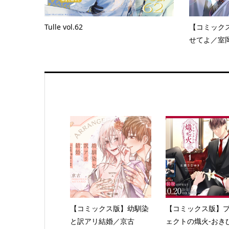
Tulle vol.62
【コミック
せてよ／室
【コミックス版】幼馴染
【コミックス版】
と訳アリ結婚／京古
ェクトの熾火-おきび