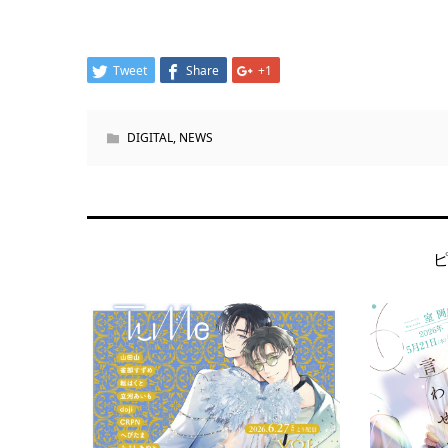
Tweet
Share
+1
DIGITAL
,
NEWS