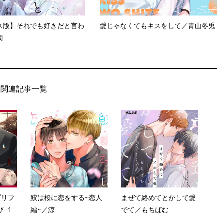
ス版】それでも好きだと言わ
愛じゃなくてもキスをして／青山冬兎
岡
関連記事一覧
プリフ
鮫は桜に恋をする~恋人
まぜて絡めてとかして愛
- 1
編~／涼
でて／もちぱむ