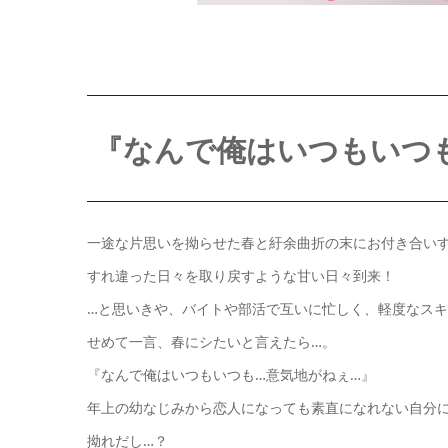
『なんで俺はいつもいつ
一途な片思いを拗らせた春と紆余曲折の末にお付き合い
すれ違った日々を取り戻すような甘い日々到来！
…と思いきや、バイトや部活で互いに忙しく、軽度なス
せめて一言、春にシたいと言えたら…。
『なんで俺はいつもいつも…意気地がねぇ…』
年上の幼なじみから恋人になっても素直になれない自分
拗れだし…？