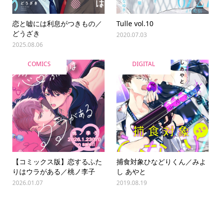
恋と嘘には利息がつきもの／
Tulle vol.10
どうざき
2020.07.03
2025.08.06
COMICS
DIGITAL
【コミックス版】恋するふた
捕食対象ひなどりくん／みよ
りはウラがある／桃ノ李子
し あやと
2026.01.07
2019.08.19