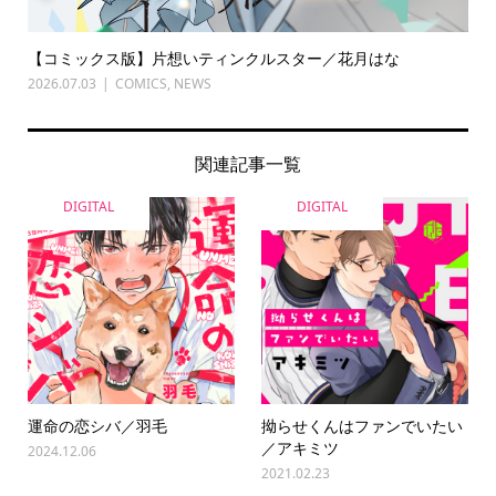
【コミックス版】片想いティンクルスター／花月はな
2026.07.03
COMICS
,
NEWS
関連記事一覧
DIGITAL
DIGITAL
運命の恋シバ／羽毛
拗らせくんはファンでいたい
／アキミツ
2024.12.06
2021.02.23