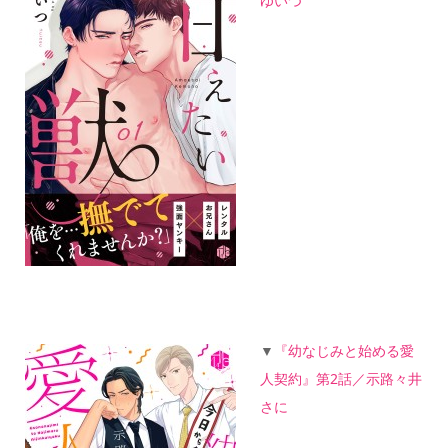
ゆいつ
▼
『幼なじみと始める愛
人契約』第2話／示路々井
さに