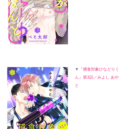
▼
『捕食対象ひなどりく
ん』第3話／みよし あや
と