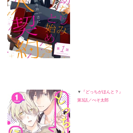
▼
『どっちがほんと？』
第3話／ぺそ太郎