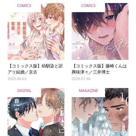
COMICS
COMICS
【コミックス版】幼馴染と訳
【コミックス版】藤崎くんは
アリ結婚／京古
興味津々／三井博士
2025.06.02
2026.07.30
DIGITAL
MAGAZINE