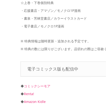
☆上巻・下巻個別特典
・応援書店・アマゾン／モノクロ1P漫画
・書泉・芳林堂書店／カラーイラストカード
・電子書店／モノクロ1P漫画
※ 特典情報は随時更新・追加される予定です。
※ 特典の数には限りがございます。品切れの際はご容赦
電子コミックス版も配信中
◆
コミックシーモア
◆
Renta!
◆
Amazon Kidle