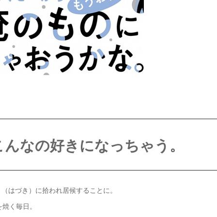
こんなの好きになっちゃう。
月（はづき）に拾われ居候することに。
を焼く毎日。