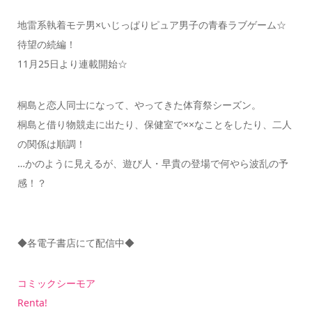
地雷系執着モテ男×いじっぱりピュア男子の青春ラブゲーム☆
待望の続編！
11月25日より連載開始☆
桐島と恋人同士になって、やってきた体育祭シーズン。
桐島と借り物競走に出たり、保健室で××なことをしたり、二人
の関係は順調！
…かのように見えるが、遊び人・早貴の登場で何やら波乱の予
感！？
◆各電子書店にて配信中◆
コミックシーモア
Renta!