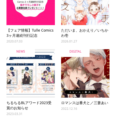
【フェア情報】Tulle Comics
ただいま、おかえり／いちか
3ヶ月連続刊行記念
わ壱
2020.07.03
2026.01.27
NEWS
DIGITAL
ちるちるBLアワード2023受
ロマンスは番犬と／三妻あい
賞のお知らせ
2022.12.16
2023.03.31