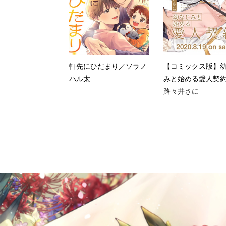
軒先にひだまり／ソラノ
【コミックス版】
ハル太
みと始める愛人契
路々井さに