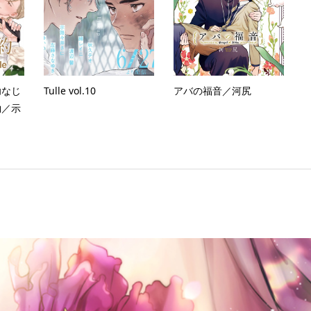
幼なじ
Tulle vol.10
アバの福音／河尻
約／示