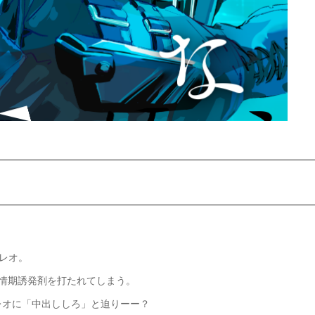
レオ。
情期誘発剤を打たれてしまう。
レオに「中出ししろ」と迫りーー？