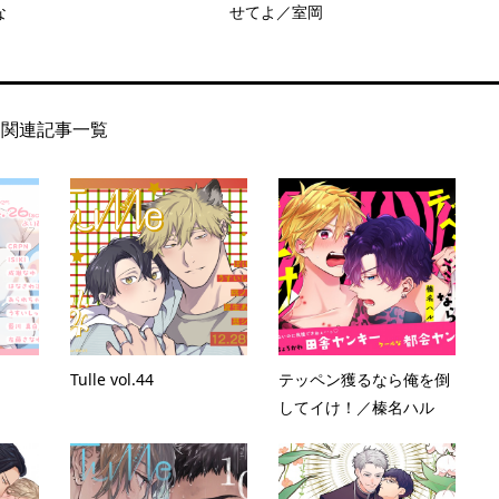
な
せてよ／室岡
関連記事一覧
Tulle vol.44
テッペン獲るなら俺を倒
してイけ！／榛名ハル