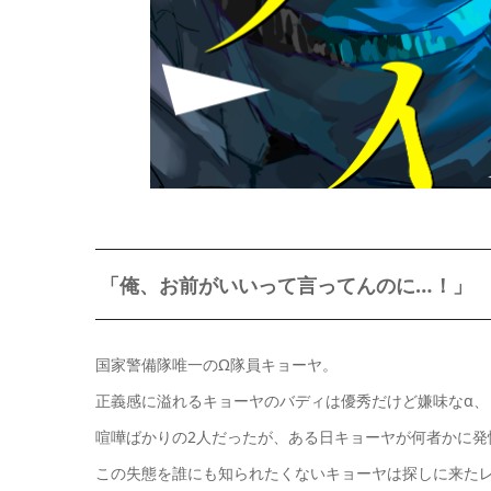
「俺、お前がいいって言ってんのに…！」
国家警備隊唯一のΩ隊員キョーヤ。
正義感に溢れるキョーヤのバディは優秀だけど嫌味なα、
喧嘩ばかりの2人だったが、ある日キョーヤが何者かに発
この失態を誰にも知られたくないキョーヤは探しに来た