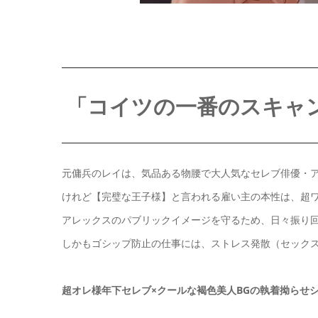
「コイツの一番のスキャ
元傭兵のレイは、気品ある物腰で大人気なセレブ俳優・ア
けれど【完璧な王子様】と言われる雇い主の本性は、超
アレックスのパブリックイメージを守るため、日々振り
しかもゴシップ防止の仕事には、ストレス発散（セック
超オレ様年下セレブ×クールな褐色美人BGの執着拗らせ