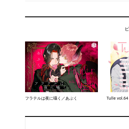
フラテルは夜に囁く／あぶく
Tulle vol.64