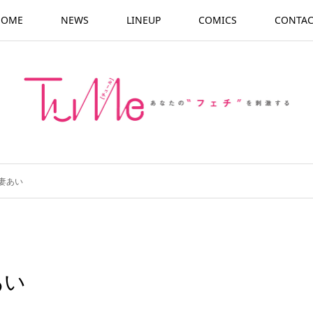
HOME
NEWS
LINEUP
COMICS
CONTAC
妻あい
あい