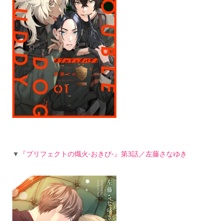
▼
『プリフェクトの熾火-おきび-』第3話／左藤さなゆき