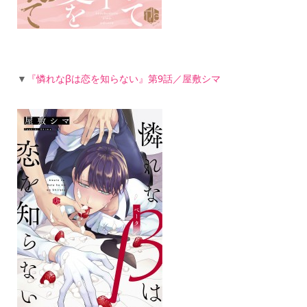
▼
『憐れなβは恋を知らない』第9話／屋敷シマ