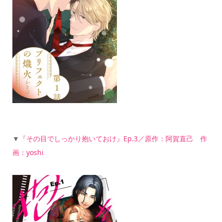
▼
『その目でしっかり抱いておけ』Ep.3／原作：阿賀直己 作
画：yoshi