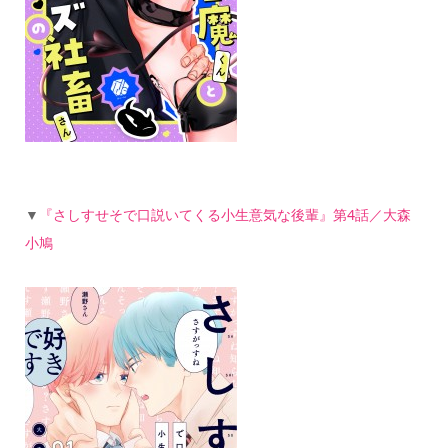
▼
『さしすせそで口説いてくる小生意気な後輩』第4話／大森
小鳩