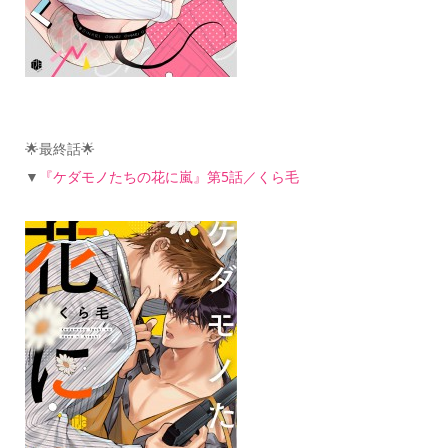
🌟最終話🌟
▼
『ケダモノたちの花に嵐』第5話／くら毛