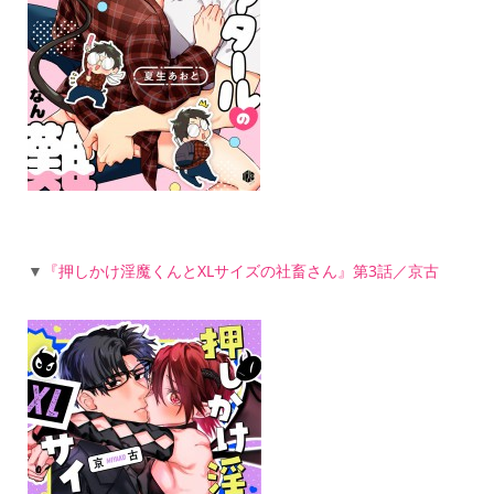
▼
『押しかけ淫魔くんとXLサイズの社畜さん』第3話／京古