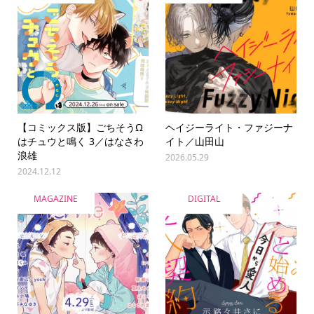
【コミックス版】ごちそうΩ
ヘイジーライト・ファジーナ
はチュウと鳴く 3／はなさわ
イト／山田山
浪雄
2026.05.29
2024.12.12
MAGAZINE
DIGITAL