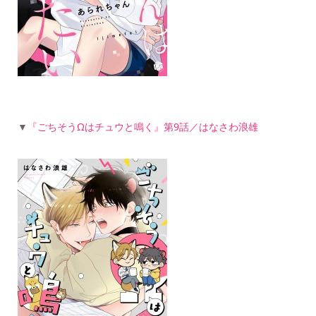
▼
『ごちそうΩはチュウと鳴く』第9話／はなさわ浪雄