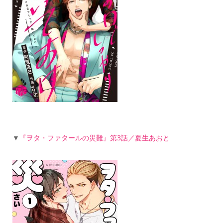
▼
『ヲタ・ファタールの災難』第3話／夏生あおと