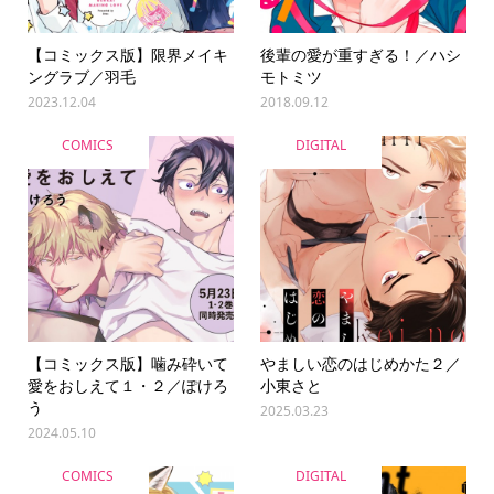
【コミックス版】限界メイキ
後輩の愛が重すぎる！／ハシ
ングラブ／羽毛
モトミツ
2023.12.04
2018.09.12
COMICS
DIGITAL
【コミックス版】噛み砕いて
やましい恋のはじめかた２／
愛をおしえて１・２／ぽけろ
小東さと
う
2025.03.23
2024.05.10
COMICS
DIGITAL