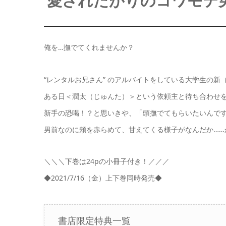
愛されたがりのコワモテ
俺を…撫でてくれませんか？
“レンタルお兄さん” のアルバイトをしている大学生の新
ある日＜潤太（じゅんた）＞という依頼主と待ち合わせ
新手の恐喝！？と思いきや、「頭撫でてもらいたいんで
男前なのに頬を赤らめて、甘えてくる様子がなんだか……
＼＼＼下巻は24pの小冊子付き！／／／
◆2021/7/16（金）上下巻同時発売◆
書店限定特典一覧