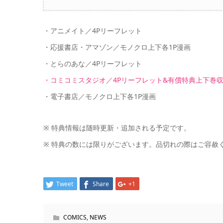
・アニメイト／4Pリーフレット
・応援書店・アマゾン／モノクロ上下各1P漫画
・とらのあな／4Pリーフレット
・コミコミスタジオ／4Pリーフレット&有償特典上下巻
・電子書店／モノクロ上下各1P漫画
※ 特典情報は随時更新・追加される予定です。
※ 特典の数には限りがございます。品切れの際はご容赦
Tweet
Share
+1
COMICS
,
NEWS