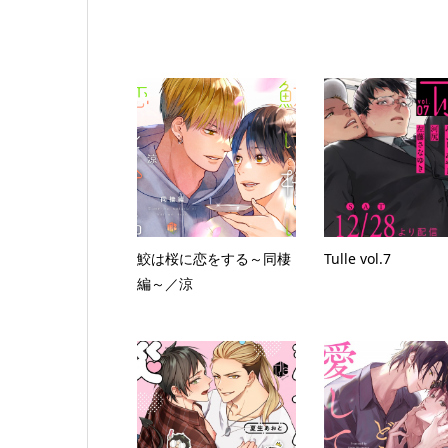
鮫は桜に恋をする～同棲
Tulle vol.7
編～／涼