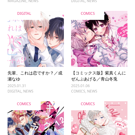
MAGAZINE
,
NEWS
DIGITAL
,
NEWS
DIGITAL
COMICS
先輩、これは恋ですか？／成
【コミックス版】紫真くんに
瀬なゆ
ぜんぶあげる／青山冬兎
2025.01.31
2025.01.06
DIGITAL
,
NEWS
COMICS
,
NEWS
COMICS
COMICS