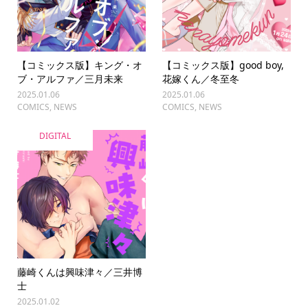
【コミックス版】キング・オ
【コミックス版】good boy,
ブ・アルファ／三月未来
花嫁くん／冬至冬
2025.01.06
2025.01.06
COMICS
,
NEWS
COMICS
,
NEWS
DIGITAL
藤崎くんは興味津々／三井博
士
2025.01.02