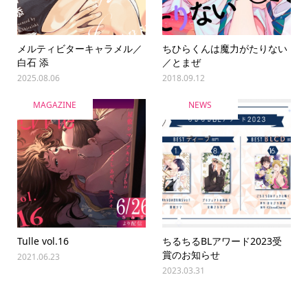
メルティビターキャラメル／
ちひらくんは魔力がたりない
白石 添
／とまぜ
2025.08.06
2018.09.12
MAGAZINE
NEWS
Tulle vol.16
ちるちるBLアワード2023受
賞のお知らせ
2021.06.23
2023.03.31