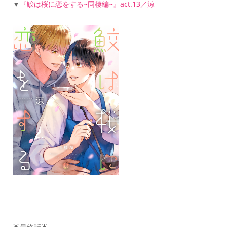
▼
『鮫は桜に恋をする~同棲編~』act.13／涼