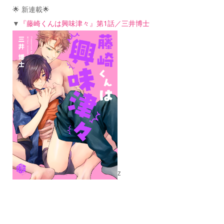
🌟 新連載
🌟
▼
『藤崎くんは興味津々』第1話／三井博士
z