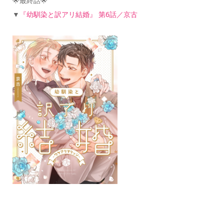
🌟最終話🌟
▼
『幼馴染と訳アリ結婚』 第6話／京古