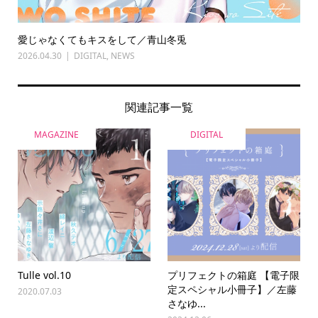
愛じゃなくてもキスをして／青山冬兎
2026.04.30
DIGITAL
,
NEWS
関連記事一覧
MAGAZINE
DIGITAL
Tulle vol.10
プリフェクトの箱庭 【電子限
定スペシャル小冊子】／左藤
2020.07.03
さなゆ...