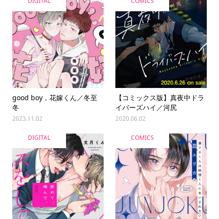
DIGITAL
COMICS
good boy，花嫁くん／冬至
【コミックス版】真夜中ドラ
冬
イバーズハイ／河尻
2023.11.02
2020.06.02
DIGITAL
COMICS