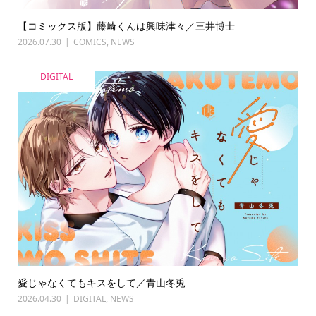
【コミックス版】藤崎くんは興味津々／三井博士
2026.07.30
COMICS
,
NEWS
DIGITAL
愛じゃなくてもキスをして／青山冬兎
2026.04.30
DIGITAL
,
NEWS