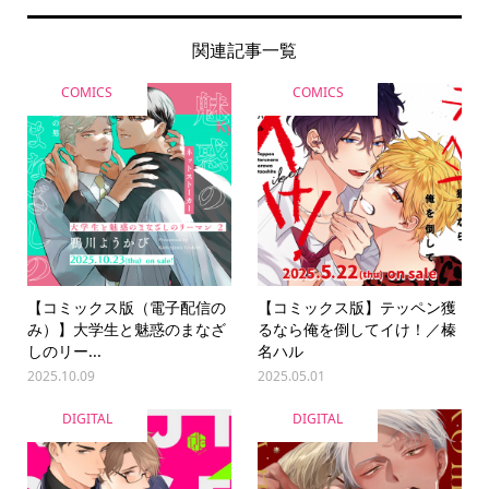
関連記事一覧
COMICS
COMICS
【コミックス版（電子配信の
【コミックス版】テッペン獲
み）】大学生と魅惑のまなざ
るなら俺を倒してイけ！／榛
しのリー...
名ハル
2025.10.09
2025.05.01
DIGITAL
DIGITAL