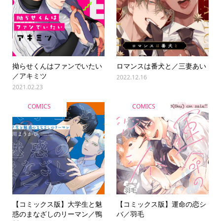
拗らせくんはファンでいたい
ロマンスは番犬と／三妻あい
／アキミツ
2022.12.16
2021.02.23
COMICS
COMICS
【コミックス版】大学生と魅
【コミックス版】運命の恋シ
惑のまなざしのリーマン／鴨
バ／羽毛