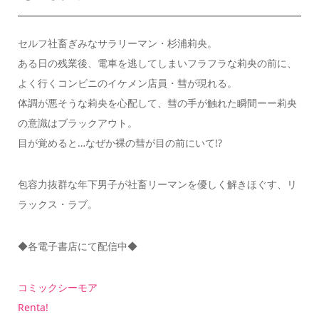
セルフ社畜ぎみなサラリーマン・杉浦莉央。
ある日の残業後、電車を逃してしまいフラフラな莉央の前に、
よく行くコンビニのイケメン店員・彗が現れる。
体調が悪そうな莉央を心配して、彗の手が触れた瞬間ーー莉央
の意識はブラックアウト。
目が覚めると…なぜか裸の彗が目の前にいて!?
包容力抜群な年下男子が社畜リーマンを優しく解きほぐす、リ
ラックス・ラブ。
◆各電子書店にて配信中◆
コミックシーモア
Renta!