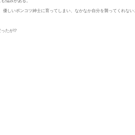
にも悩みがある。
、優しいポンコツ紳士に育ってしまい、なかなか自分を襲ってくれない
ったが!?