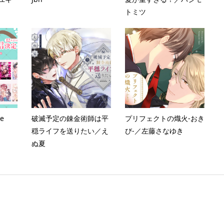
トミツ
e
破滅予定の錬金術師は平
プリフェクトの熾火-おき
穏ライフを送りたい／え
び-／左藤さなゆき
ぬ夏