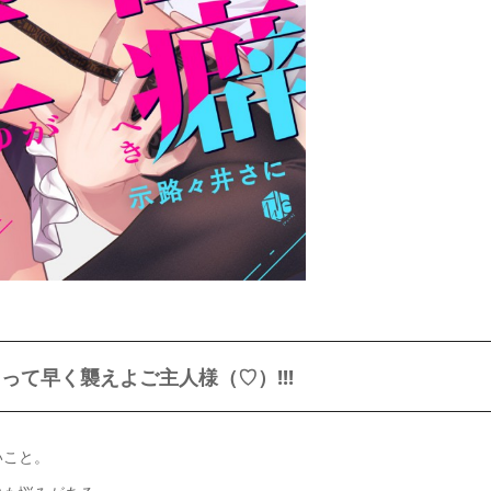
て早く襲えよご主人様（♡）!!!
いこと。