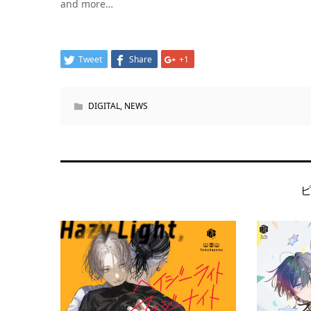
and more…
Tweet
Share
+1
DIGITAL
,
NEWS