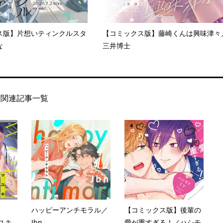
ス版】片想いティンクルスタ
【コミックス版】藤崎くんは興味津々
な
三井博士
関連記事一覧
ハッピーアンチモラル／
【コミックス版】後輩の
マユキ
Jbn
愛が重すぎる！／ハシモ