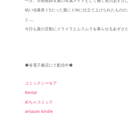
一方、学校教師＆翼の専属メイドとして働く黒川あずさ
幼い頃暴君ドSだった翼にドMに仕立て上げられたものの
と…。
今日も翼の言動にイライラとムラムラを募らせるあずさだ
◆各電子書店にて配信中◆
コミックシーモア
Renta!
めちゃコミック
amazon kindle