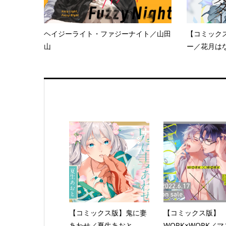
ヘイジーライト・ファジーナイト／山田
【コミック
山
ー／花月は
【コミックス版】鬼に妻
【コミックス版】
あわせ／夏生あおと
WORK×WORK／