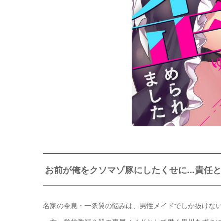
お前が俺をクソマゾ豚にしたくせに…責任とっ
名家の令息・一条翼の悩みは、男性メイドでしか抜けな