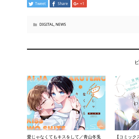
Tweet
Share
+1
DIGITAL
,
NEWS
愛じゃなくてもキスをして／青山冬兎
【コミック