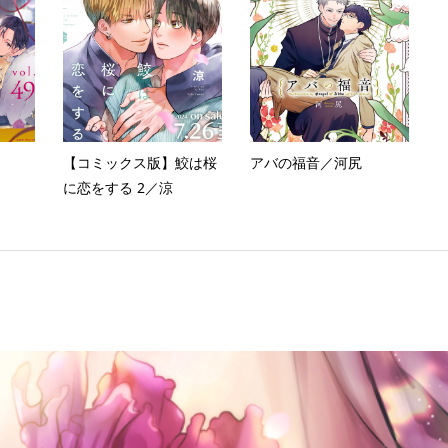
【コミックス版】鮫は桜
アバの福音／河尻
に恋をする 2／涼