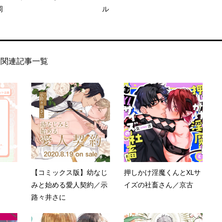
岡
ル
関連記事一覧
【コミックス版】幼なじ
押しかけ淫魔くんとXLサ
みと始める愛人契約／示
イズの社畜さん／京古
路々井さに