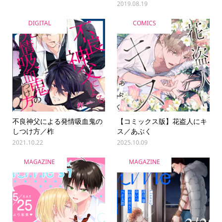
2019.08.19
DIGITAL
COMICS
不良神父による発情吸血鬼の
【コミックス版】花盗人にキ
しつけ方／柞
ス／あぶく
2021.10.22
2025.10.09
MAGAZINE
MAGAZINE