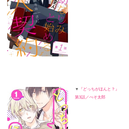
▼
『どっちがほんと？』
第3話／ぺそ太郎