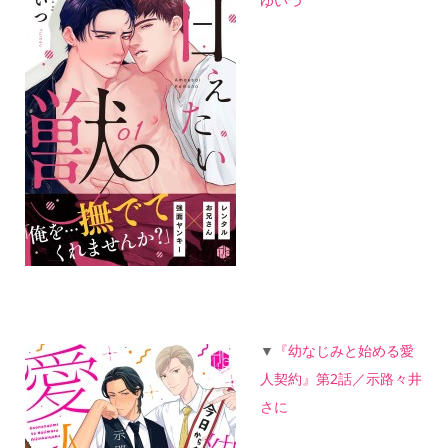
ゆいつ
▼
『幼なじみと始める愛
人契約』第2話／示路々井
さに