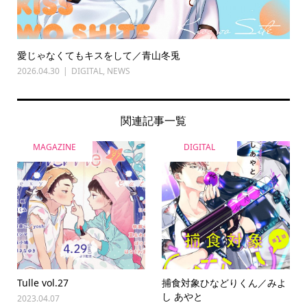
愛じゃなくてもキスをして／青山冬兎
2026.04.30
DIGITAL
,
NEWS
関連記事一覧
MAGAZINE
DIGITAL
Tulle vol.27
捕食対象ひなどりくん／みよ
し あやと
2023.04.07