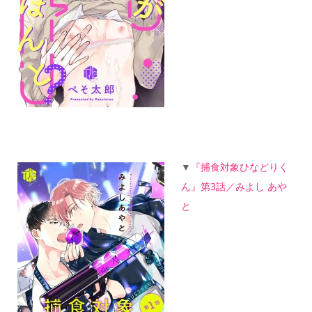
▼
『捕食対象ひなどりく
ん』第3話／みよし あや
と