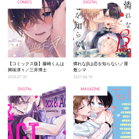
COMICS
DIGITAL
【コミックス版】藤崎くんは
憐れなβは恋を知らない／屋
興味津々／三井博士
敷シマ
2026.07.30
2021.04.16
DIGITAL
MAGAZINE