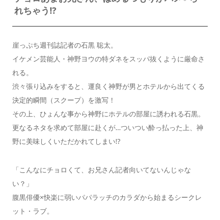
れちゃう!?
崖っぷち週刊誌記者の石黒 聡太。
イケメン芸能人・神野ヨウの特ダネをスッパ抜くように厳命さ
れる。
渋々張り込みをすると、運良く神野が男とホテルから出てくる
決定的瞬間（スクープ）を激写！
その上、ひょんな事から神野にホテルの部屋に誘われる石黒。
更なるネタを求めて部屋に赴くが…ついつい酔っ払った上、神
野に美味しくいただかれてしまい!?
「こんなにチョロくて、お兄さん記者向いてないんじゃな
い？」
腹黒俳優×快楽に弱いパパラッチのカラダから始まるシークレ
ット・ラブ。