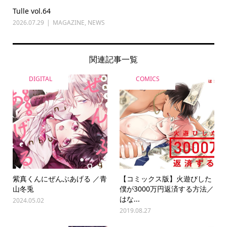
Tulle vol.64
2026.07.29
MAGAZINE
,
NEWS
関連記事一覧
DIGITAL
COMICS
紫真くんにぜんぶあげる ／青
【コミックス版】火遊びした
山冬兎
僕が3000万円返済する方法／
はな...
2024.05.02
2019.08.27